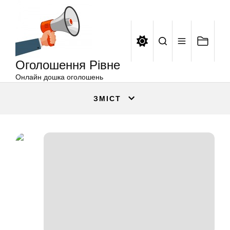
Оголошення
Перейти
Рівне
до
вмісту
Оголошення Рівне
Онлайн дошка оголошень
ЗМІСТ