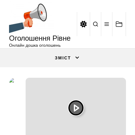
Оголошення
Перейти
Рівне
до
вмісту
Оголошення Рівне
Онлайн дошка оголошень
ЗМІСТ