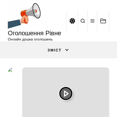
Оголошення
Перейти
Рівне
до
вмісту
Оголошення Рівне
Онлайн дошка оголошень
ЗМІСТ