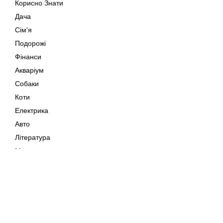
Корисно Знати
Дача
Сім'я
Подорожі
Фінанси
Акваріум
Собаки
Коти
Електрика
Авто
Література
Музика
Дозвілля
Кіно
Мапа сайту
Своїми Руками
Тварини
Авторське право © 202
Поради