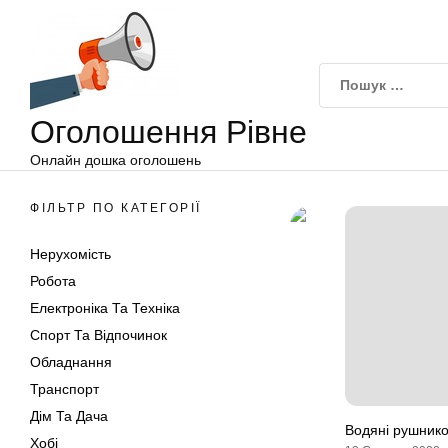
Оголошення
Перейти
Рівне
до
вмісту
Оголошення Рівне
Онлайн дошка оголошень
ФІЛЬТР ПО КАТЕГОРІЇ
Нерухомість
Робота
Електроніка Та Техніка
Спорт Та Відпочинок
Обладнання
Транспорт
Дім Та Дача
Водяні рушнико
Хобі