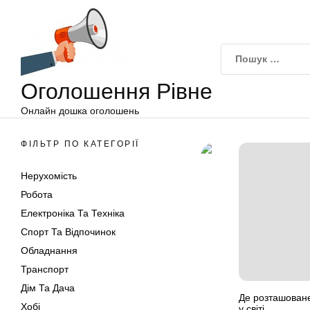
Оголошення
Перейти
Рівне
до
вмісту
Оголошення Рівне
Онлайн дошка оголошень
ФІЛЬТР ПО КАТЕГОРІЇ
Нерухомість
Робота
Електроніка Та Техніка
Спорт Та Відпочинок
Обладнання
Транспорт
Дім Та Дача
Де розташован
Хобі
у світі