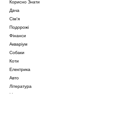
Корисно Знати
Дача
Сім'я
Подорожі
Фінанси
Акваріум
Собаки
Коти
Електрика
Авто
Література
Музика
Дозвілля
Кіно
Мапа сайту
Своїми Руками
Тварини
Авторське право © 202
Поради