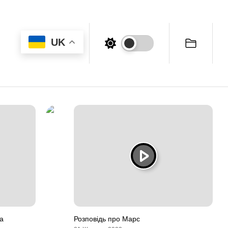
UK
а
Розповідь про Марс