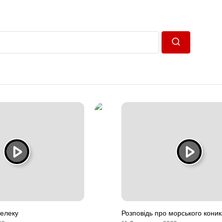
Пошук
лелеку
Розповідь про морського коник