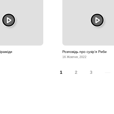
іраміди
Розповідь про сузір’я Риби
16 Жовтня, 2022
1
2
3