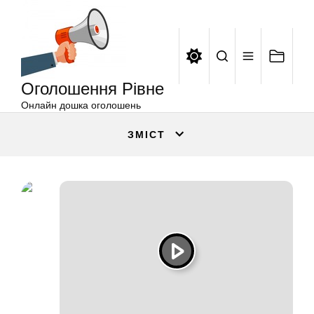
Оголошення
Перейти
Рівне
до
вмісту
Оголошення Рівне
Онлайн дошка оголошень
ЗМІСТ