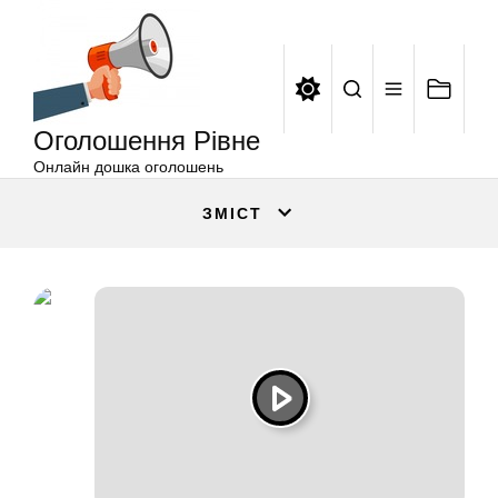
Оголошення
Перейти
Рівне
до
вмісту
Оголошення Рівне
Онлайн дошка оголошень
ЗМІСТ