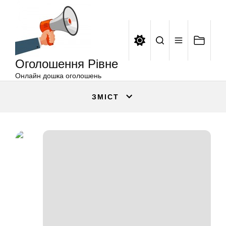
Оголошення
Перейти
Рівне
до
вмісту
Оголошення Рівне
Онлайн дошка оголошень
ЗМІСТ