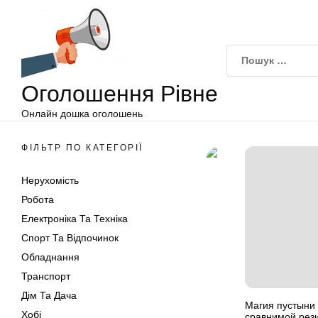
Оголошення
Перейти
Рівне
до
вмісту
Оголошення Рівне
Онлайн дошка оголошень
ФІЛЬТР ПО КАТЕГОРІЇ
Нерухомість
Робота
Електроніка Та Техніка
Спорт Та Відпочинок
Обладнання
Транспорт
Дім Та Дача
Магия пустыни 
Хобі
сравнимой резид