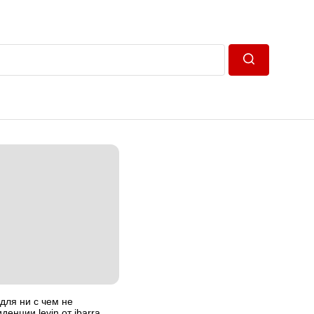
Пошук
для ни с чем не
енции levin от ibarra