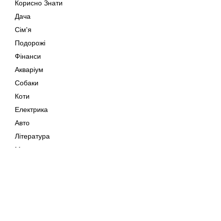
Корисно Знати
Дача
Сім'я
Подорожі
Фінанси
Акваріум
Собаки
Коти
Електрика
Авто
Література
Музика
Дозвілля
Кіно
Мапа сайту
Своїми Руками
Тварини
Авторське право © 202
Поради