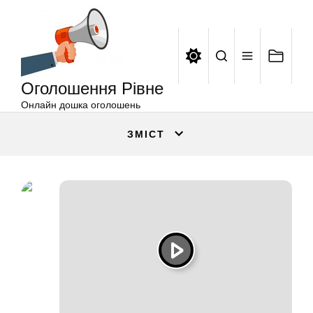
Оголошення
Перейти
Рівне
до
вмісту
Оголошення Рівне
Онлайн дошка оголошень
ЗМІСТ