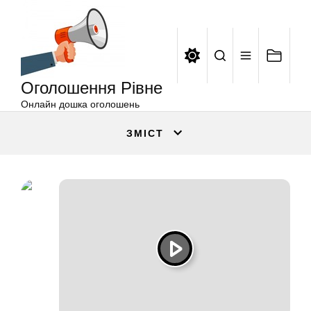
Оголошення
Перейти
Рівне
до
вмісту
Оголошення Рівне
Онлайн дошка оголошень
ЗМІСТ