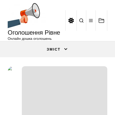
Оголошення
Перейти
Рівне
до
вмісту
Оголошення Рівне
Онлайн дошка оголошень
ЗМІСТ