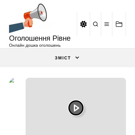
Оголошення
Перейти
Рівне
до
вмісту
Оголошення Рівне
Онлайн дошка оголошень
ЗМІСТ