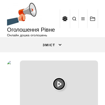
Оголошення
Перейти
Рівне
до
вмісту
Оголошення Рівне
Онлайн дошка оголошень
ЗМІСТ