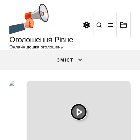
Оголошення
Перейти
Рівне
до
вмісту
Оголошення Рівне
Онлайн дошка оголошень
ЗМІСТ