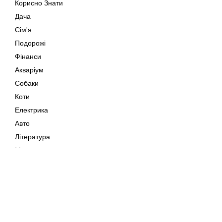
Корисно Знати
Дача
Сім'я
Подорожі
Фінанси
Акваріум
Собаки
Коти
Електрика
Авто
Література
Музика
Дозвілля
Кіно
Мапа сайту
Своїми Руками
Тварини
Авторське право © 202
Поради