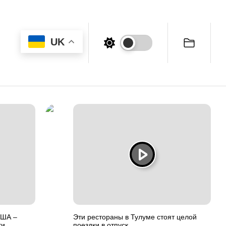
UK
США –
Эти рестораны в Тулуме стоят целой
и,
поездки в отпуск