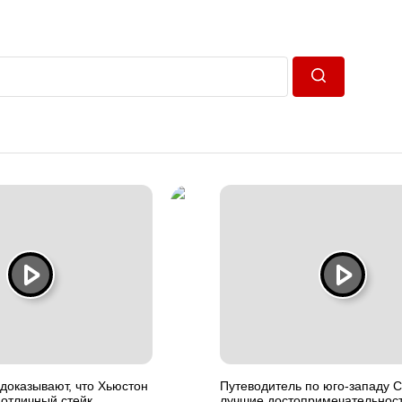
Пошук
доказывают, что Хьюстон
Путеводитель по юго-западу 
 отличный стейк
лучшие достопримечательност