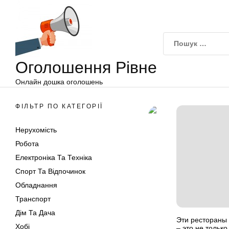
Оголошення
Перейти
Рівне
до
вмісту
Оголошення Рівне
Онлайн дошка оголошень
ФІЛЬТР ПО КАТЕГОРІЇ
Нерухомість
Робота
Електроніка Та Техніка
Спорт Та Відпочинок
Обладнання
Транспорт
Дім Та Дача
Эти рестораны 
Хобі
– это не только