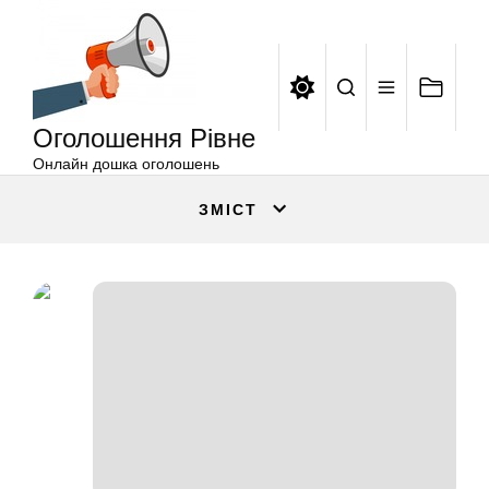
Оголошення
Перейти
Рівне
до
вмісту
Оголошення Рівне
Онлайн дошка оголошень
ЗМІСТ