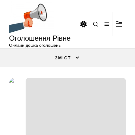
Оголошення
Перейти
Рівне
до
вмісту
Оголошення Рівне
Онлайн дошка оголошень
ЗМІСТ