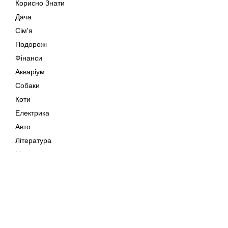
Корисно Знати
Дача
Сім'я
Подорожі
Фінанси
Акваріум
Собаки
Коти
Електрика
Авто
Література
Музика
Дозвілля
Кіно
Мапа сайту
Своїми Руками
Тварини
Авторське право © 202
Поради