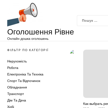
Оголошення
Перейти
Рівне
до
вмісту
Оголошення Рівне
Онлайн дошка оголошень
ФІЛЬТР ПО КАТЕГОРІЇ
Нерухомість
Робота
Електроніка Та Техніка
Спорт Та Відпочинок
Обладнання
Транспорт
Дім Та Дача
Как выбрать р
Хобі