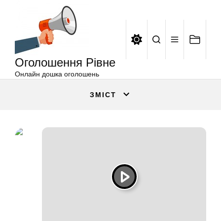
Оголошення
Перейти
Рівне
до
вмісту
Оголошення Рівне
Онлайн дошка оголошень
ЗМІСТ