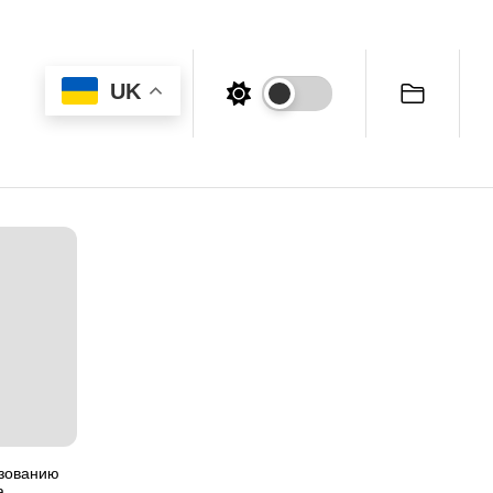
UK
ьзованию
а