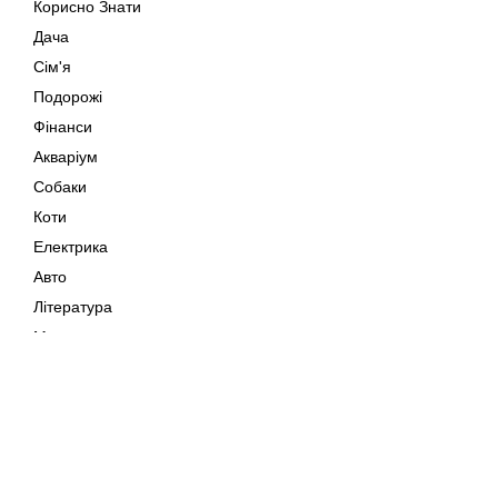
Корисно Знати
Дача
Сім'я
Подорожі
Фінанси
Акваріум
Собаки
Коти
Електрика
Авто
Література
Музика
Дозвілля
Кіно
Мапа сайту
Своїми Руками
Тварини
Авторське право © 202
Поради