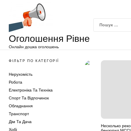
Оголошення
Перейти
Рівне
до
вмісту
Оголошення Рівне
Онлайн дошка оголошень
ФІЛЬТР ПО КАТЕГОРІЇ
Нерухомість
Робота
Електроніка Та Техніка
Спорт Та Відпочинок
Обладнання
Транспорт
Дім Та Дача
Несколько рек
Хобі
бензопил MC