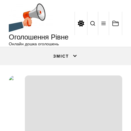
Оголошення
Перейти
Рівне
до
вмісту
Оголошення Рівне
Онлайн дошка оголошень
ЗМІСТ