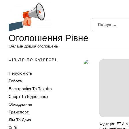
Оголошення
Перейти
Рівне
до
вмісту
Оголошення Рівне
Онлайн дошка оголошень
ФІЛЬТР ПО КАТЕГОРІЇ
Нерухомість
Робота
Електроніка Та Техніка
Спорт Та Відпочинок
Обладнання
Транспорт
Дім Та Дача
Функции БТИ в
Хобі
на недвижимос