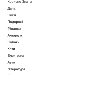
Корисно Знати
Дача
Сім'я
Подорожі
Фінанси
Акваріум
Собаки
Коти
Електрика
Авто
Література
Музика
Дозвілля
Кіно
Мапа сайту
Своїми Руками
Тварини
Авторське право © 202
Поради