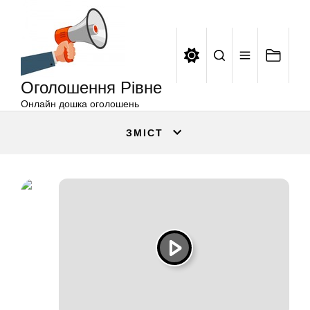
Оголошення
Перейти
Рівне
до
вмісту
Оголошення Рівне
Онлайн дошка оголошень
ЗМІСТ