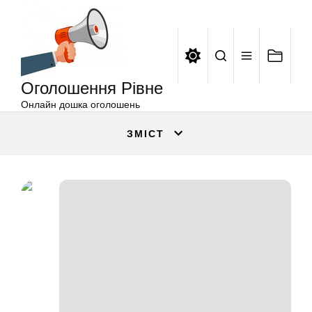
Оголошення
Перейти
Рівне
до
вмісту
Оголошення Рівне
Онлайн дошка оголошень
ЗМІСТ