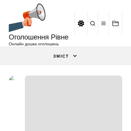
Оголошення
Перейти
Рівне
до
вмісту
Оголошення Рівне
Онлайн дошка оголошень
ЗМІСТ