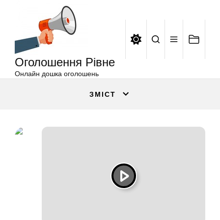
Оголошення
Перейти
Рівне
до
вмісту
Оголошення Рівне
Онлайн дошка оголошень
ЗМІСТ