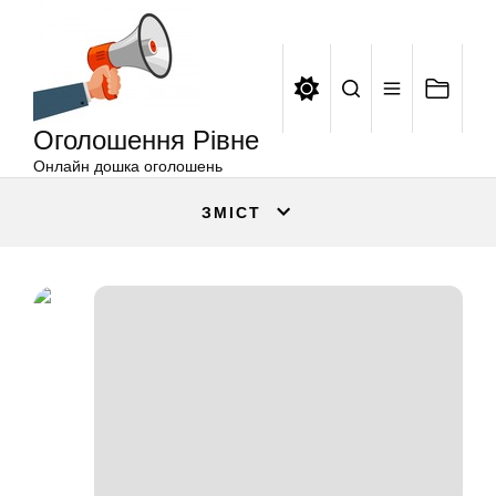
Оголошення
Перейти
Рівне
до
вмісту
Оголошення Рівне
Онлайн дошка оголошень
ЗМІСТ