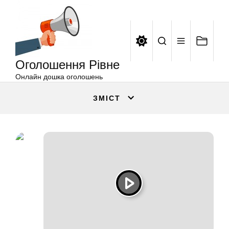
Оголошення
Перейти
Рівне
до
вмісту
Оголошення Рівне
Онлайн дошка оголошень
ЗМІСТ