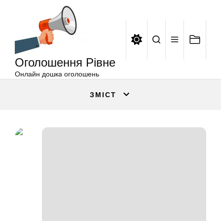
Оголошення
Перейти
Рівне
до
вмісту
Оголошення Рівне
Онлайн дошка оголошень
ЗМІСТ