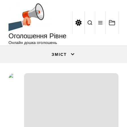
Оголошення
Перейти
Рівне
до
вмісту
Оголошення Рівне
Онлайн дошка оголошень
ЗМІСТ