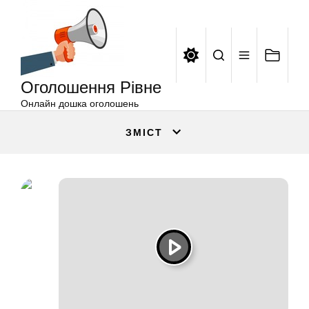
Оголошення
Перейти
Рівне
до
вмісту
Оголошення Рівне
Онлайн дошка оголошень
ЗМІСТ