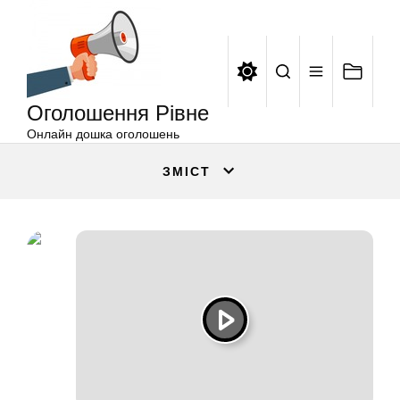
Оголошення
Перейти
Рівне
до
вмісту
Оголошення Рівне
Онлайн дошка оголошень
ЗМІСТ