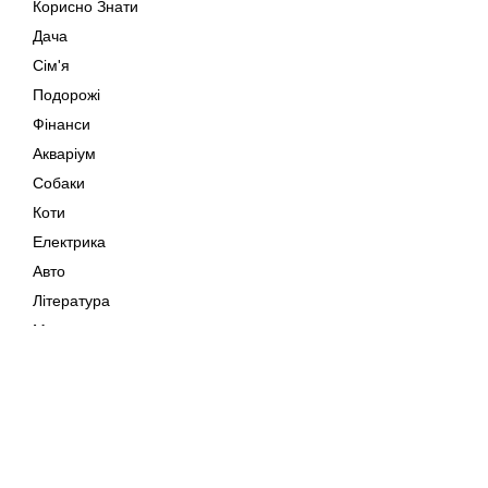
Корисно Знати
Дача
Сім'я
Подорожі
Фінанси
Акваріум
Собаки
Коти
Електрика
Авто
Література
Музика
Дозвілля
Кіно
Мапа сайту
Своїми Руками
Тварини
Авторське право © 202
Поради