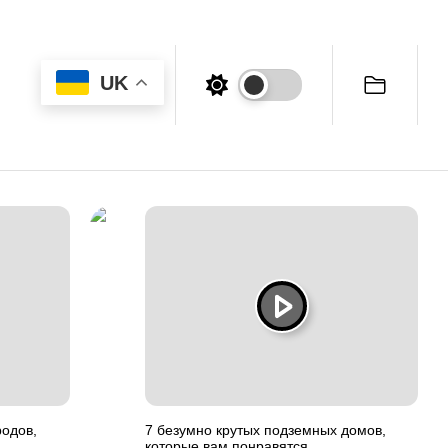
UK
одов,
7 безумно крутых подземных домов,
которые вам понравятся