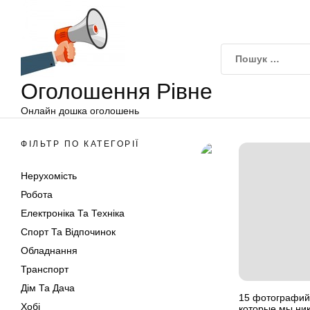
Оголошення
Перейти
Рівне
до
вмісту
Оголошення Рівне
Онлайн дошка оголошень
ФІЛЬТР ПО КАТЕГОРІЇ
Нерухомість
Робота
Електроніка Та Техніка
Спорт Та Відпочинок
Обладнання
Транспорт
Дім Та Дача
15 фотографий
Хобі
которые мы ник