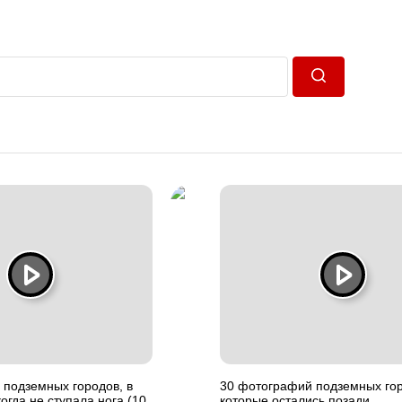
Пошук
 подземных городов, в
30 фотографий подземных гор
огда не ступала нога (10
которые остались позади