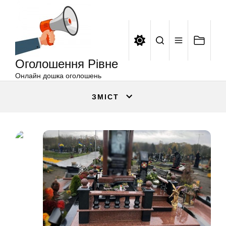
Оголошення
Перейти
Рівне
до
вмісту
Оголошення Рівне
Онлайн дошка оголошень
ЗМІСТ