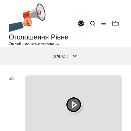
Оголошення
Перейти
Рівне
до
вмісту
Оголошення Рівне
Онлайн дошка оголошень
ЗМІСТ