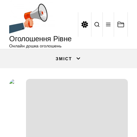
Оголошення
Перейти
Рівне
до
вмісту
Оголошення Рівне
Онлайн дошка оголошень
ЗМІСТ