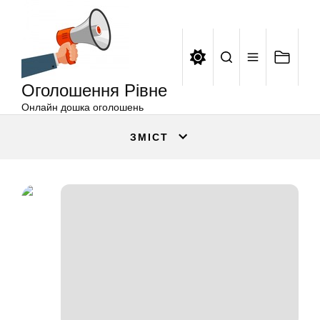
Оголошення
Перейти
Рівне
до
вмісту
Оголошення Рівне
Онлайн дошка оголошень
ЗМІСТ