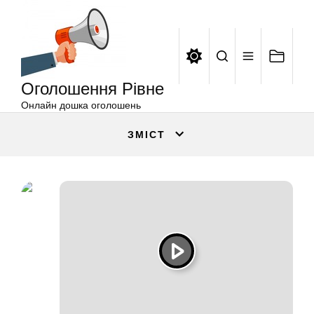
Оголошення
Перейти
Рівне
до
вмісту
Оголошення Рівне
Онлайн дошка оголошень
ЗМІСТ