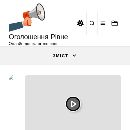
Оголошення
Перейти
Рівне
до
вмісту
Оголошення Рівне
Онлайн дошка оголошень
ЗМІСТ