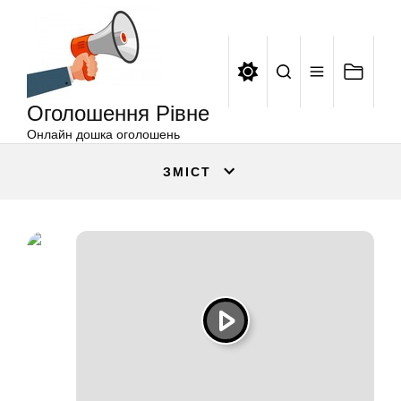
Оголошення
Перейти
Рівне
до
вмісту
Оголошення Рівне
Онлайн дошка оголошень
ЗМІСТ