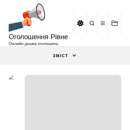
Оголошення
Перейти
Рівне
до
вмісту
Оголошення Рівне
Онлайн дошка оголошень
ЗМІСТ