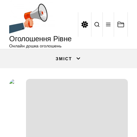
Оголошення
Перейти
Рівне
до
вмісту
Оголошення Рівне
Онлайн дошка оголошень
ЗМІСТ