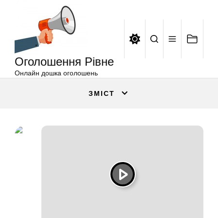
Оголошення
Перейти
Рівне
до
вмісту
Оголошення Рівне
Онлайн дошка оголошень
ЗМІСТ