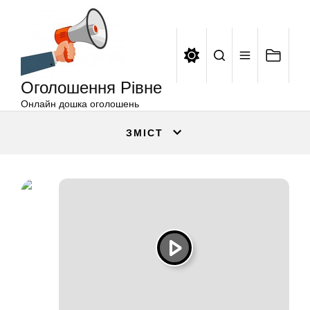
Оголошення
Перейти
Рівне
до
вмісту
Оголошення Рівне
Онлайн дошка оголошень
ЗМІСТ