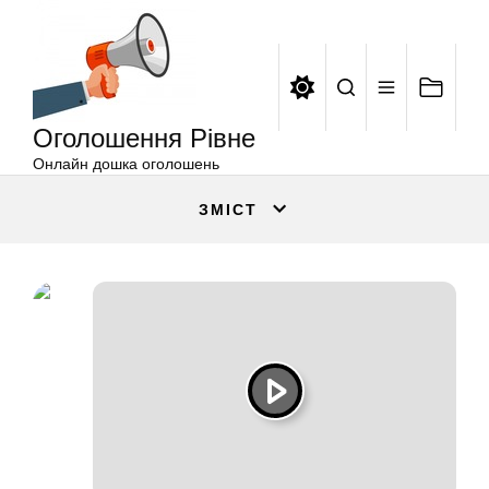
Оголошення
Перейти
Рівне
до
вмісту
Оголошення Рівне
Онлайн дошка оголошень
ЗМІСТ