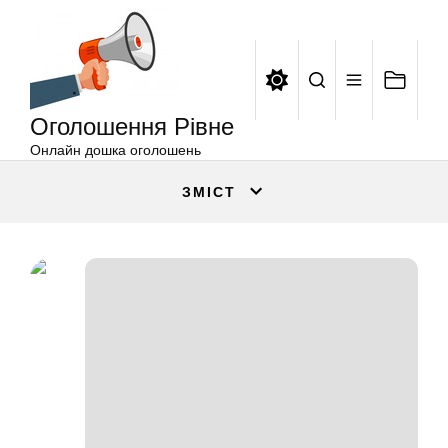
Оголошення
Перейти
Рівне
до
вмісту
Оголошення Рівне
Онлайн дошка оголошень
ЗМІСТ