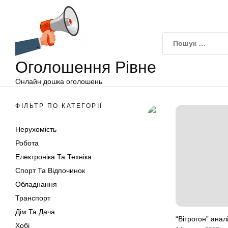
Оголошення
Перейти
Рівне
до
вмісту
Оголошення Рівне
Онлайн дошка оголошень
ФІЛЬТР ПО КАТЕГОРІЇ
Нерухомість
Робота
Електроніка Та Техніка
Спорт Та Відпочинок
Обладнання
Транспорт
Дім Та Дача
“Вітрогон” анал
Хобі