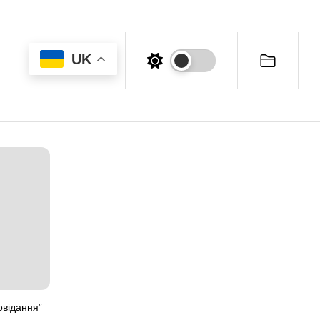
UK
овідання”