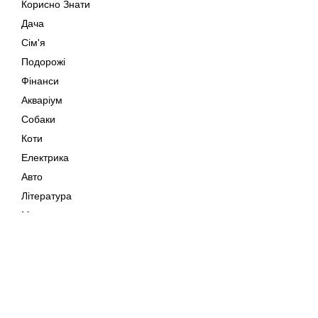
Корисно Знати
Дача
Сім'я
Подорожі
Фінанси
Акваріум
Собаки
Коти
Електрика
Авто
Література
Музика
Дозвілля
Кіно
Мапа сайту
Своїми Руками
Тварини
Авторське право © 202
Поради