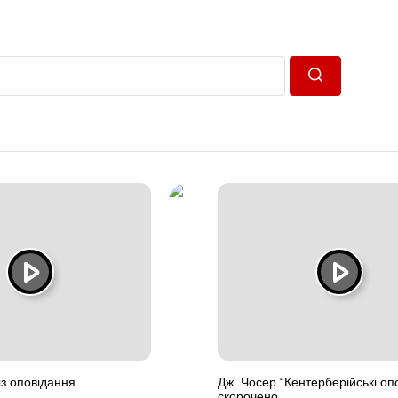
Пошук
із оповідання
Дж. Чосер “Кентерберійські оп
скорочено