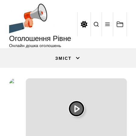
Оголошення
Перейти
Рівне
до
вмісту
Оголошення Рівне
Онлайн дошка оголошень
ЗМІСТ